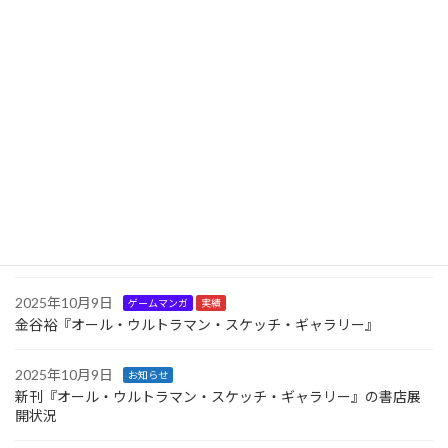
2025年11月15日
お知らせ
新文化通信にてインタビュー記事掲載
2025年10月24日
お知らせ
11月22日より金谷裕「特撮画展～Hiroshi Kanatani TOKUSATSU
SKETCH GALLERY～」を開催
2025年10月16日
お知らせ
新刊『オール・ウルトラマン・スケッチ・ギャラリー』の書店展
開状況（２）
2025年10月9日
ゲームマンガ
実績
金谷裕『オール・ウルトラマン・スケッチ・ギャラリー』
2025年10月9日
お知らせ
新刊『オール・ウルトラマン・スケッチ・ギャラリー』の書店展
開状況