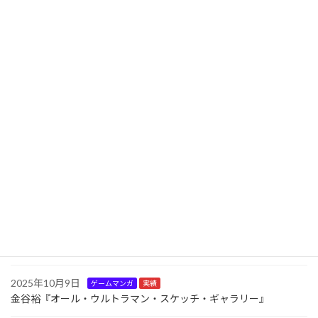
2026年6月17日
お知らせ
送
『魔法警察』発売開始のプレスリリースを配信！
り
2026年6月16日
お知らせ
初の児童書『魔法警察』６月18日より全国の書店で販売開始！
2025年11月15日
お知らせ
新文化通信にてインタビュー記事掲載
2025年10月24日
お知らせ
11月22日より金谷裕「特撮画展～Hiroshi Kanatani TOKUSATSU
SKETCH GALLERY～」を開催
2025年10月16日
お知らせ
新刊『オール・ウルトラマン・スケッチ・ギャラリー』の書店展
開状況（２）
2025年10月9日
ゲームマンガ
実績
金谷裕『オール・ウルトラマン・スケッチ・ギャラリー』