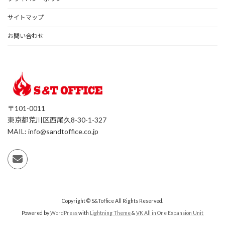
サイトマップ
お問い合わせ
〒101-0011
東京都荒川区西尾久8-30-1-327
MAIL: info@sandtoffice.co.jp
Copyright © S&Toffice All Rights Reserved.
Powered by
WordPress
with
Lightning Theme
&
VK All in One Expansion Unit