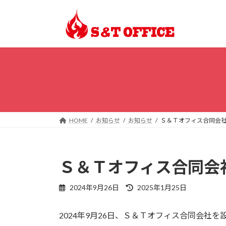
コ
ナ
ン
ビ
テ
ゲ
ン
ー
ツ
シ
へ
ョ
ス
ン
キ
に
ッ
移
プ
動
HOME
お知らせ
お知らせ
Ｓ＆Ｔオフィス合同会
Ｓ＆Ｔオフィス合同会
最
2024年9月26日
2025年1月25日
終
更
2024年9月26日、Ｓ＆Ｔオフィス合同会社を
新