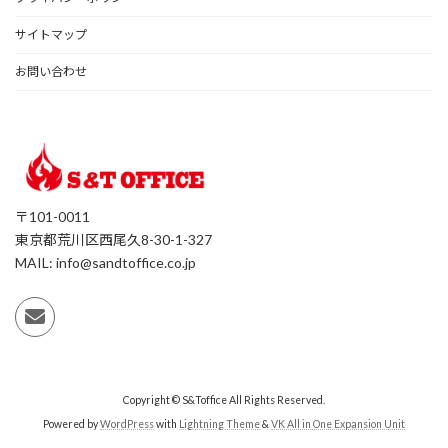
サイトマップ
お問い合わせ
〒101-0011
東京都荒川区西尾久8-30-1-327
MAIL: info@sandtoffice.co.jp
Copyright © S&Toffice All Rights Reserved.
Powered by
WordPress
with
Lightning Theme
&
VK All in One Expansion Unit