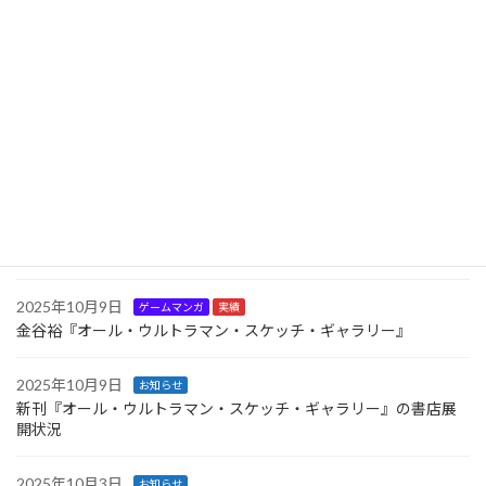
2025年11月15日
お知らせ
新文化通信にてインタビュー記事掲載
2025年10月24日
お知らせ
11月22日より金谷裕「特撮画展～Hiroshi Kanatani TOKUSATSU
SKETCH GALLERY～」を開催
2025年10月16日
お知らせ
新刊『オール・ウルトラマン・スケッチ・ギャラリー』の書店展
開状況（２）
2025年10月9日
ゲームマンガ
実績
金谷裕『オール・ウルトラマン・スケッチ・ギャラリー』
2025年10月9日
お知らせ
新刊『オール・ウルトラマン・スケッチ・ギャラリー』の書店展
開状況
2025年10月3日
お知らせ