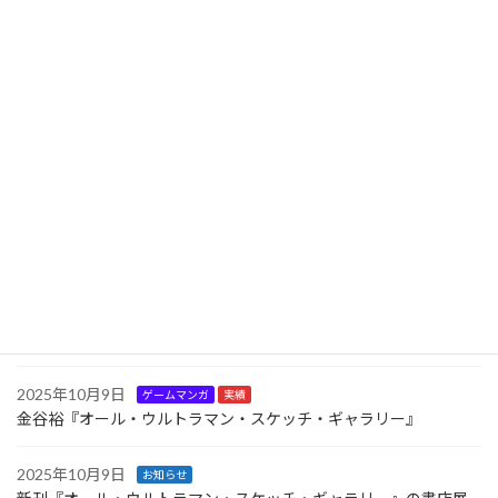
2026年6月16日
お知らせ
初の児童書『魔法警察』６月18日より全国の書店で販売開始！
2025年11月15日
お知らせ
新文化通信にてインタビュー記事掲載
2025年10月24日
お知らせ
11月22日より金谷裕「特撮画展～Hiroshi Kanatani TOKUSATSU
SKETCH GALLERY～」を開催
2025年10月16日
お知らせ
新刊『オール・ウルトラマン・スケッチ・ギャラリー』の書店展
開状況（２）
2025年10月9日
ゲームマンガ
実績
金谷裕『オール・ウルトラマン・スケッチ・ギャラリー』
2025年10月9日
お知らせ